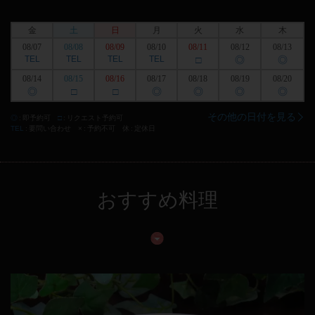
金
土
日
月
火
水
木
08/07
08/08
08/09
08/10
08/11
08/12
08/13
TEL
TEL
TEL
TEL
□
◎
◎
08/14
08/15
08/16
08/17
08/18
08/19
08/20
◎
□
□
◎
◎
◎
◎
その他の日付を見る
◎
即予約可
□
リクエスト予約可
TEL
要問い合わせ
×
予約不可
休
定休日
おすすめ料理