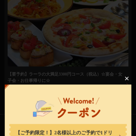
この店舗情報をシェアする
【要予約】ラーラの大満足3300円コース（税込）☆宴会・女
子会・お仕事帰りに☆
ラーラ上尾店
6品
2名
～
埼玉県上尾市谷津２－１－５０ 小池ビル１階
3,300円
(税込)
https://lalaageo.owst.jp/
お店情報をコピー
料理
【ご予約限定！】2名様以上のご予約で1ドリ