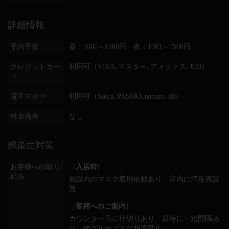
詳細情報
平均予算
昼：1001～1500円 夜：1001～1500円
クレジットカー
利用可（VISA､マスター､アメックス､JCB）
ド
電子マネー
利用可（Suica､PASMO､nanaco､iD）
料金備考
なし
感染症対策
お客様への取り
[
入店時
]
組み
施設内のマスク着用依頼あり
店内に消毒液設
置
[
客席へのご案内
]
カウンター席に仕切りあり
席毎に一定間隔あ
り
他グループとの相席禁止