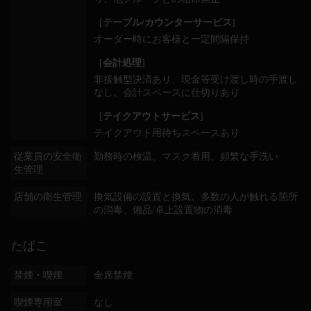
[
テーブル/カウンターサービス
]
オーダー時にお客様と一定間隔保持
[
会計処理
]
非接触型決済あり
現金等受け渡し時の手渡し
なし
会計スペースに仕切りあり
[
テイクアウトサービス
]
テイクアウト用待ちスペースあり
従業員の安全衛
勤務時の検温
マスク着用
頻繁な手洗い
生管理
店舗の衛生管理
換気設備の設置と換気
多数の人が触れる箇所
の消毒
備品/卓上設置物の消毒
たばこ
禁煙・喫煙
全席禁煙
喫煙専用室
なし