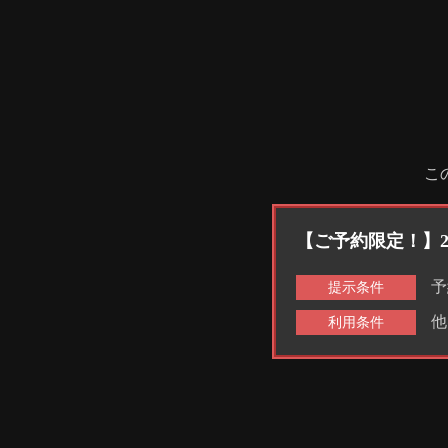
こ
【ご予約限定！】
予
提示条件
他
利用条件