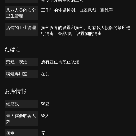
从业人员的安全
工作时的体温检测
口罩佩戴
勤洗手
卫生管理
店铺的卫生管理
换气设备的设置和换气
对有多人接触的场所进
行消毒
备品/桌上设置物的消毒
たばこ
禁煙・喫煙
所有座位均禁止吸烟
喫煙専用室
なし
お席情報
総席数
58席
最大宴会収容人
58人
数
個室
无