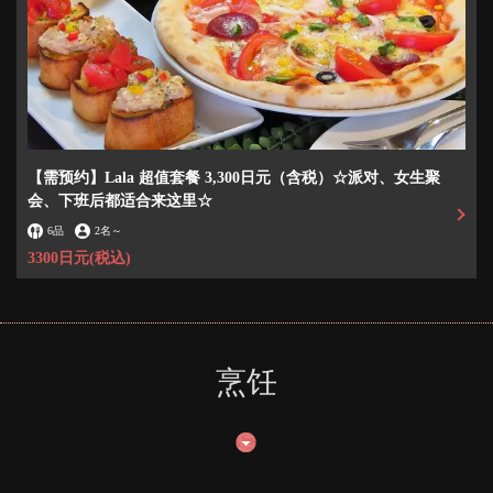
【需预约】Lala 超值套餐 3,300日元（含税）☆派对、女生聚
会、下班后都适合来这里☆
6品
2名
～
3300日元
(税込)
烹饪
この店舗情報をシェアする
ラーラ上尾店