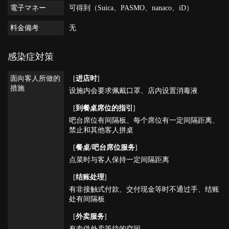
電子マネー
可得到（Suica、PASMO、nanaco、iD）
料金備考
无
感染症対策
面向客人所做的
[
进店时
]
措施
设施内会要求佩戴口罩
店内设置消毒液
[
到餐桌席位的指引
]
吧台席位有间隔板
每个席位有一定间隔距离
禁止和其他客人拼桌
[
餐桌/吧台席位服务
]
点菜时与客人保持一定间隔距离
[
结账处理
]
有非接触式付款
交付现金等时不通过手
结账
处有间隔板
[
外卖服务
]
有专供外卖等待的空间