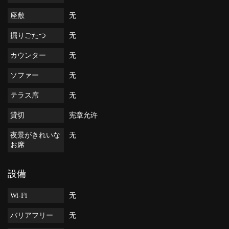
座敷
无
掘りごたつ
无
カウンター
无
ソファー
无
テラス席
无
貸切
宪章允许
夜景がきれいな
无
お席
設備
Wi-Fi
无
バリアフリー
无