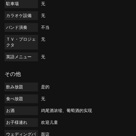
駐車場
无
カラオケ設備
无
バンド演奏
不当
ＴＶ・プロジェ
无
クタ
英語メニュー
无
その他
飲み放題
是的
食べ放題
无
お酒
鸡尾酒浓缩、葡萄酒的实现
お子様連れ
欢迎儿童
ウェディングパ
面议