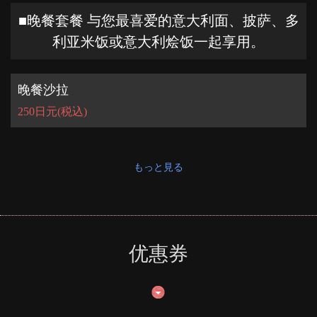
埼玉県上尾市谷津２－１－５０ 小池ビル１階
■晚餐套餐 与您最喜爱的意大利面、披萨、多
https://lalaageo.owst.jp/
利亚米饭或意大利烩饭一起享用。
お店情報をコピー
晚餐沙拉
250日元
(税込)
閉じる
もっと見る
优惠券